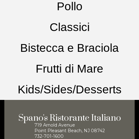
Pollo
Classici
Bistecca e Braciola
Frutti di Mare
Kids/Sides/Desserts
Spano's Ristorante Italiano
719 Arnold Avenue
Point Pleasant Beach, NJ 08742
732-701-1600